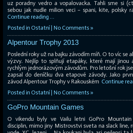
uz poradny vedro a vopalovacka. Tahli sme si (cti
sebou jak nudle milion veci – spani, kite, polsky
Continue reading …
Posted in
Ostatní
|
No Comments »
Alpentour Trophy 2013
Poslední roky už na bajku závodím míň. O to víc se a
výzvy. Nejlíp to splňují etapáky, které mají jinou
rychlým jednorázovým závodům. Pro letošní rok jse
zapsal do deníčku dva etapové závody. Jako prvn
závod Alpentour Trophy v Rakouském
Continue rea
Posted in
Ostatní
|
No Comments »
GoPro Mountain Games
O vikendu byly ve Vailu letni GoPro Mountain
disciplin, mimo jiny Mistrovstvi sveta na slack line
vode, XC, lezeni,… Na koukani byla asi nejlepsi ta l