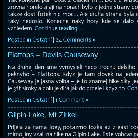
zrovna horelo a aji na horach bylo z jedne strany d
takze dost fotek nic moc… Ale druha strana byla o
taky nedoslo. Konecne naky hory kde se dalo 
vzhledem
Continue reading …
Posted in
Ostatní
|
24 Comments »
Flattops – Devils Causeway
Na druhej den sme vymysleli neco trochu delsiho a
peknyho – Flattops. Kdyz je tam clovek na jeden
Causeway je jasna volba – je to znamej hike diky 
je 3ft siroky a dolu je dira jak do prdele i kdyz to
Cont
Posted in
Ostatní
|
1 Comment »
Gilpin Lake, Mt Zirkel
Prijela za nama Joey, potazmo Jozka az z east coa
mimo jiny vzali na hike na Gilpin Lake. Este vobcas p