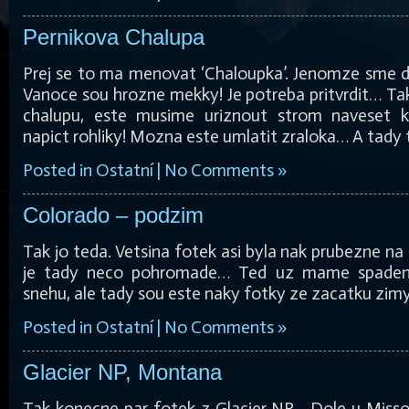
Pernikova Chalupa
Prej se to ma menovat ‘Chaloupka’. Jenomze sme dne
Vanoce sou hrozne mekky! Je potreba pritvrdit… Ta
chalupu, este musime uriznout strom naveset k
napict rohliky! Mozna este umlatit zraloka… A tady 
Posted in
Ostatní
|
No Comments »
Colorado – podzim
Tak jo teda. Vetsina fotek asi byla nak prubezne na 
je tady neco pohromade… Ted uz mame spaden
snehu, ale tady sou este naky fotky ze zacatku zimy 
Posted in
Ostatní
|
No Comments »
Glacier NP, Montana
Tak konecne par fotek z Glacier NP… Dole u Misso