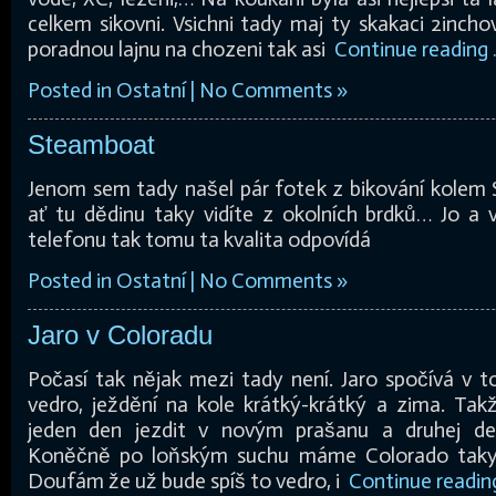
celkem sikovni. Vsichni tady maj ty skakaci 2inch
poradnou lajnu na chozeni tak asi
Continue reading
Posted in
Ostatní
|
No Comments »
Steamboat
Jenom sem tady našel pár fotek z bikování kolem
ať tu dědinu taky vidíte z okolních brdků… Jo a 
telefonu tak tomu ta kvalita odpovídá
Posted in
Ostatní
|
No Comments »
Jaro v Coloradu
Počasí tak nějak mezi tady není. Jaro spočívá v t
vedro, ježdění na kole krátký-krátký a zima. Tak
jeden den jezdit v novým prašanu a druhej d
Koněčně po loňským suchu máme Colorado taky 
Doufám že už bude spíš to vedro, i
Continue readin