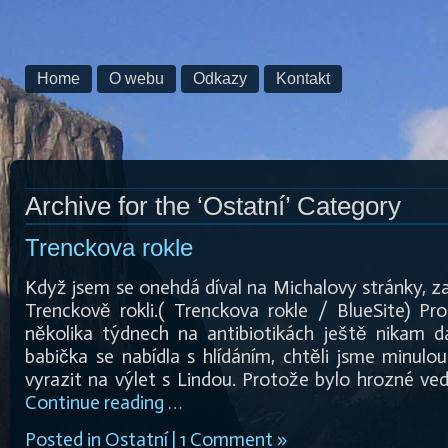
Home
O webu
Odkazy
Kontakt
Archive for the ‘Ostatní’ Category
Trenckova rokle
Když jsem se onehdá díval na Michalovy stránky, z
Trenckově rokli.( Trenckova rokle / BlueSite) Pr
několika týdnech na antibiotikách ještě nikam 
babička se nabídla s hlídáním, chtěli jsme minul
vyrazit na výlet s Lindou. Protože bylo hrozné ved
Continue reading …
Posted in
Ostatní
|
1 Comment »