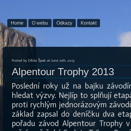
Home
O webu
Odkazy
Kontakt
Posted by Děda Špek at June 12th, 2013
Alpentour Trophy 2013
Poslední roky už na bajku závodí
hledat výzvy. Nejlíp to splňují eta
proti rychlým jednorázovým závodů
základ zapsal do deníčku dva eta
pořadu závod Alpentour Trophy 